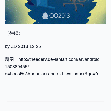
（待续）
by ZD 2013-12-25
题图：
http://theederv.deviantart.com/art/android-
150889455?
q=boost%3Apopular+android+wallpaper&qo=9